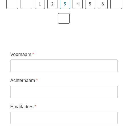
1
2
3
4
5
6
Voornaam
*
Achternaam
*
Emailadres
*