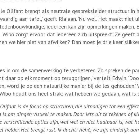
Olifant brengt als neutrale gespreksleider structuur in h
waardig aan tafel,’ geeft Ria aan. ‘Nu wel. Het maakt niet u
 stedenbouwkundige, iedereen kan zijn opmerkingen maken. 
ibo zorgt ervoor dat iedereen zich uitspreekt.’ Ze geeft aa
nen we hier niet van afwijken? Dan moet je drie keer slikke
es in om de samenwerking te verbeteren. Zo spreken de par
unt daar op elk moment op teruggrijpen,’ vertelt Edwin. ‘Doo
n, word je op een natuurlijke manier bij de les gehouden.’
 ‘Wibo houdt ons heel strak: wat hebben we gedaan, wat is
fant is de focus op structuren, die uitnodigen tot een effect
is om dingen visueel te maken. Door iets uit te tekenen of kle
 verschillende opties zijn, wat wel en niet haalbaar is, wat he
 helder. Het brengt rust. Ik dacht: hèhè, we zijn eindelijk aan