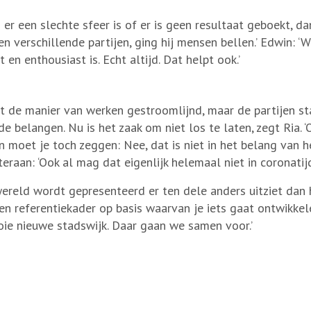
s er een slechte sfeer is of er is geen resultaat geboekt, d
en verschillende partijen, ging hij mensen bellen.’ Edwin: ‘W
it en enthousiast is. Echt altijd. Dat helpt ook.’
t de manier van werken gestroomlijnd, maar de partijen sta
de belangen. Nu is het zaak om niet los te laten, zegt Ria
n moet je toch zeggen: Nee, dat is niet in het belang van he
eraan: ‘Ook al mag dat eigenlijk helemaal niet in coronatijd
reld wordt gepresenteerd er ten dele anders uitziet dan he
een referentiekader op basis waarvan je iets gaat ontwikkele
ie nieuwe stadswijk. Daar gaan we samen voor.’