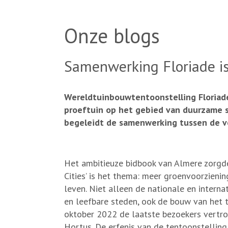
Onze blogs
Samenwerking Floriade i
Wereldtuinbouw­tentoonstelling Floriade
proeftuin op het gebied van duurzame st
begeleidt de samenwerking tussen de vers
Het ambitieuze bidbook van Almere zorgde
Cities’ is het thema: meer groenvoorzien
leven. Niet alleen de nationale en interna
en leefbare steden, ook de bouw van het te
oktober 2022 de laatste bezoekers vertro
Hortus. De erfenis van de tentoonstelli