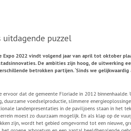
s uitdagende puzzel
 Expo 2022 vindt volgend jaar van april tot oktober pl
adsinnovaties. De ambities zijn hoog, de uitwerking ee
chillende betrokken partijen. ‘Sinds we gelijkwaardig aa
 ervoor dat de gemeente Floriade in 2012 binnenhaalde. 
ing, duurzame voedselproductie, slimmere energieoplossing
tionale landenpresentaties in de paviljoens staan in het t
rrein moest zo duurzaam mogelijk. En als klap op de vuurpi
kken zijn, wordt het gebied omgevormd tot een nieuwe, gr
ng, het groene arboretum en een aantal beeldbepalende g