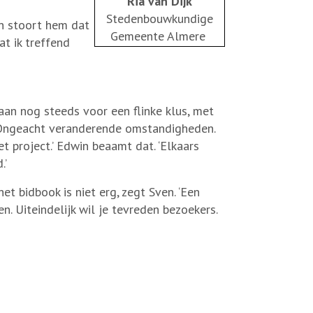
Ria van Dijk
Stedenbouwkundige
an stoort hem dat
Gemeente Almere
at ik treffend
an nog steeds voor een flinke klus, met
. ‘Ongeacht veranderende omstandigheden.
t project.’ Edwin beaamt dat. ‘Elkaars
.’
t bidbook is niet erg, zegt Sven. ‘Een
n. Uiteindelijk wil je tevreden bezoekers.