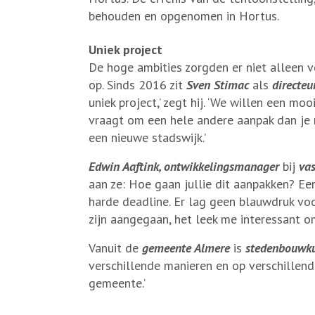
behouden en opgenomen in Hortus.
Uniek project
De hoge ambities zorgden er niet alleen v
op. Sinds 2016 zit
Sven Stimac
als
directeu
uniek project,’ zegt hij. ‘We willen een m
vraagt om een hele andere aanpak dan je n
een nieuwe stadswijk.’
Edwin Aaftink, ontwikkelingsmanager
bij
vas
aan ze: Hoe gaan jullie dit aanpakken? E
harde deadline. Er lag geen blauwdruk v
zijn aangegaan, het leek me interessant o
Vanuit de
gemeente Almere
is
stedenbouwku
verschillende manieren en op verschillend
gemeente.’