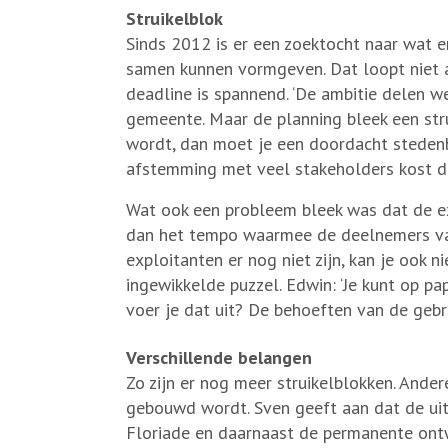
Struikelblok
Sinds 2012 is er een zoektocht naar wat er
samen kunnen vormgeven. Dat loopt niet a
deadline is spannend. ‘De ambitie delen 
gemeente. Maar de planning bleek een stru
wordt, dan moet je een doordacht steden
afstemming met veel stakeholders kost daar
Wat ook een probleem bleek was dat de ex
dan het tempo waarmee de deelnemers van 
exploitanten er nog niet zijn, kan je ook
ingewikkelde puzzel. Edwin: ‘Je kunt op p
voer je dat uit? De behoeften van de gebrui
Verschillende belangen
Zo zijn er nog meer struikelblokken. Ande
gebouwd wordt. Sven geeft aan dat de uitd
Floriade en daarnaast de permanente ontw