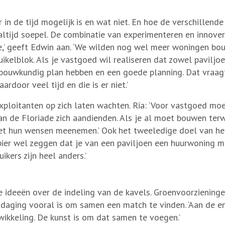
 in de tijd mogelijk is en wat niet. En hoe de verschillende
ltijd soepel. De combinatie van experimenteren en innove
we,’ geeft Edwin aan. ‘We wilden nog wel meer woningen b
ikelblok. Als je vastgoed wil realiseren dat zowel paviljo
bouwkundig plan hebben en een goede planning. Dat vraag
door veel tijd en die is er niet.’
ploitanten op zich laten wachten. Ria: ‘Voor vastgoed moe
de Floriade zich aandienden. Als je al moet bouwen terw
 niet hun wensen meenemen.’ Ook het tweeledige doel van he
apier wel zeggen dat je van een paviljoen een huurwoning 
kers zijn heel anders.’
re ideeën over de indeling van de kavels. Groenvoorziening
aging vooral is om samen een match te vinden. ‘Aan de ene k
ikkeling. De kunst is om dat samen te voegen.’