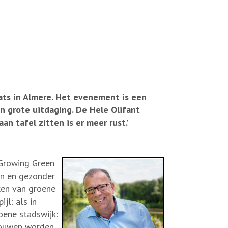
aats in Almere. Het evenement is een
n grote uitdaging. De Hele Olifant
n tafel zitten is er meer rust.’
‘Growing Green
en en gezonder
eken van groene
jl: als in
oene stadswijk:
ebouwen worden